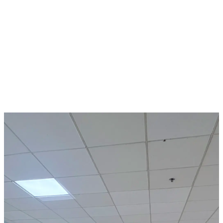
10 May 2026
Cambridge IGCSE Singapore: Complete Guide for
International Families (2026)
预约参观校园