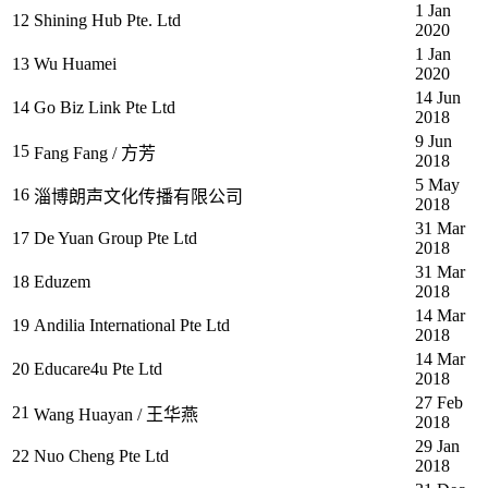
1 Jan
12
Shining Hub Pte. Ltd
2020
1 Jan
13
Wu Huamei
2020
14 Jun
14
Go Biz Link Pte Ltd
2018
9 Jun
15
Fang Fang / 方芳
2018
5 May
16
淄博朗声文化传播有限公司
2018
31 Mar
17
De Yuan Group Pte Ltd
2018
31 Mar
18
Eduzem
2018
14 Mar
19
Andilia International Pte Ltd
2018
14 Mar
20
Educare4u Pte Ltd
2018
27 Feb
21
Wang Huayan / 王华燕
2018
29 Jan
22
Nuo Cheng Pte Ltd
2018