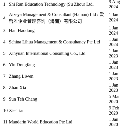
9 Aug
1
Shi Ran Education Technology (Su Zhou) Ltd.
2024
Aizeya Management & Consultant (Hainan) Ltd / 爱
1 Jan
2
2024
哲雅企业管理咨询（海南）有限公司
1 Jan
3
Han Haodong
2024
1 Jan
4
Schina Lihua Management & Consultancy Pte Ltd
2024
1 Jan
5
Xinyuan International Consulting Co., Ltd
2023
1 Jan
6
Yin Dongfang
2023
1 Jan
7
Zhang Liwen
2023
1 Jan
8
Zhao Xia
2023
5 Mar
9
Sun Teh Chang
2020
9 Feb
10
Xie Tian
2020
1 Jan
11
Mandarin World Education Pte Ltd
2020