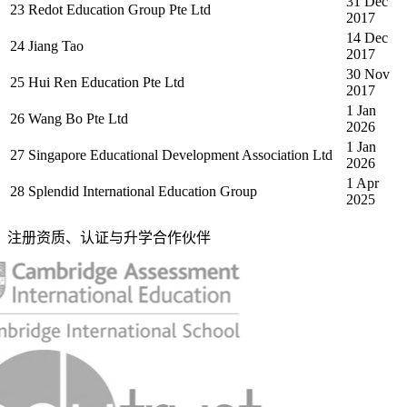
31 Dec
23
Redot Education Group Pte Ltd
2017
14 Dec
24
Jiang Tao
2017
30 Nov
25
Hui Ren Education Pte Ltd
2017
1 Jan
26
Wang Bo Pte Ltd
2026
1 Jan
27
Singapore Educational Development Association Ltd
2026
1 Apr
28
Splendid International Education Group
2025
注册资质、认证与升学合作伙伴