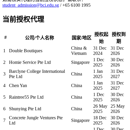
student_admission@bci.edu.sg
/ +65 6100 1995
当前授权代理
授权起
授权到
#
公司/个人名称
国家/地区
始
期
China &
31 Dec
31 Dec
1
Double Boutiques
Vietnam
2024
2026
1 Dec
30 Dec
2
Homie Service Pte Ltd
Singapore
2025
2026
Barclyne College International
1 Jan
31 Dec
3
China
Pte Ltd
2025
2027
1 Jan
31 Dec
4
Chen Yan
China
2025
2027
1 Dec
30 Dec
5
Raintree55 Pte Ltd
China
2025
2026
26 May
25 May
6
Shunying Pte Ltd
China
2025
2026
Concrete Jungle Ventures Pte
18 Dec
30 Dec
7
Singapore
Ltd
2025
2026
1 Dec
30 Dec