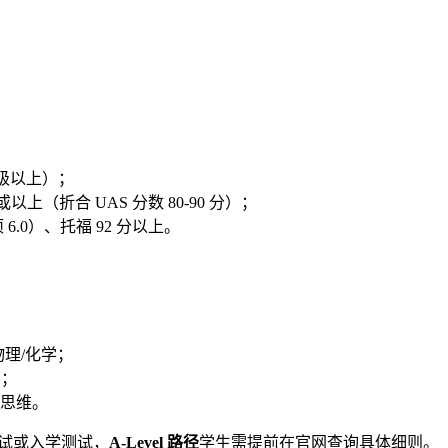
级以上）；
上（折合 UAS 分数 80-90 分）；
项 6.0）、托福 92 分以上。
 物理/化学；
力；
思维。
面试或入学测试，
A-Level 路径
学生需提前在官网查询具体细则。