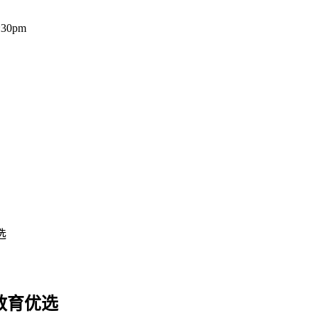
:30pm
选
教育优选