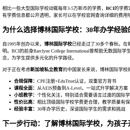
相比一些大型国际学校动辄每年3-5万新币的学费，
BCI
的学费
有学费信息都公开透明，家长可以在学校官网查询详细的费用
为什么选择博林国际学校：30年办学经验
自1995年创办以来，
博林国际学校
已经走过了30多个春秋。在
明。BCI的前身Barclyne College International曾帮
念，为学生提供多元化的升学路径。
对于正在考虑
新加坡私立教育
的中国家长来说，博林国际学校
合规保障：
CPE注册+EduTrust认证，双重官方背书
课程全面：
从AEIS预备到A-Level，一站式升学解决方案
小班教学：
个性化关注，特别适合需要语言过渡的国际学
性价比高：
相比顶级国际学校学费更合理，教学质量有保
经验丰富：
30年办学历史，深谙国际学生的需求和挑战
下一步行动：了解博林国际学校，为孩子