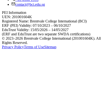
contact@bci.edu.sg
PEI Information
UEN:
201001604K
Registered Name:
Brentvale College International (BCI)
ERF (PEI) Validity:
07/10/2023 – 06/10/2027
EduTrust Validity:
15/05/2026 – 14/05/2027
(ERF and EduTrust are two separate SWDA certifications)
© 2023–2026 Brentvale College International (201001604K). All
Rights Reserved.
Privacy Policy
Terms of Use
Sitemap