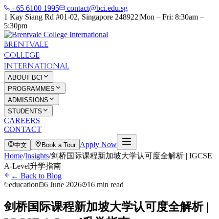
+65 6100 1995
contact@bci.edu.sg
1 Kay Siang Rd #01-02, Singapore 248922
|
Mon – Fri: 8:30am –
5:30pm
BRENTVALE
COLLEGE
INTERNATIONAL
ABOUT BCI
PROGRAMMES
ADMISSIONS
STUDENTS
CAREERS
CONTACT
Apply Now
中文
Book a Tour
Home
/
Insights
/
剑桥国际课程新加坡大学认可度全解析 | IGCSE
A-Level升学指南
← Back to Blog
education
6 June 2026
16 min read
剑桥国际课程新加坡大学认可度全解析 |