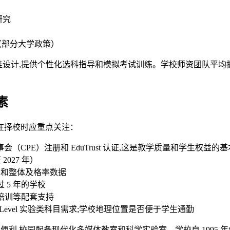
研究
求（部分大学政策）
取标准设计,提供个性化选科指导和模拟考试训练。学校师资团队平均
素
在择校时应重点关注：
PE）注册和 EduTrust 认证,这是教学质量和学生权益的基本保障
2027 年）
 占比和整体及格率数据
5 年的学校
培训等配套支持
evel 实验类科目需求;学校地理位置是否便于学生通勤
心地带,交通便利,校园配备现代化多媒体教室和科学实验室。学校自 19