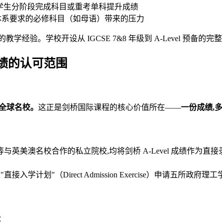
会,允许学生分阶段完成科目或重考单科提升成绩
加坡本地体系要求的必修科目（如母语）带来的压力
的教学经验。学校开设从 IGCSE 7&8 年级到 A-Level 预
绩的认可范围
等全球名校。
这正是剑桥国际课程的核心价值所在——
一份成绩,
n 等与英美澳名校合作的私立院校,均将剑桥 A-Level 成绩作为
直接入学计划"（Direct Admission Exercise）申请五所政府理工学
：