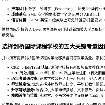
推荐科目:
数学 + 经济学（Economics）+ 历史/地理/商业
成绩基准:
SMU 商学院要求数学至少 B,总分 ABB 以上
语言优势:
IGCSE 英语 C 级或以上可免除雅思/托福要
博林国际学校的 A-Level 预备课程专门针对新加坡大学录
绩突破。
选择剑桥国际课程学校的五大关键考量因
并非所有提供剑桥国际课程的学校都具备同等教学质量。家长
CPE 与 EduTrust 认证:
确保学校持有新加坡私立教育理事会（C
3197,有效期至 2027 年）和 ERF 私立学校注册（有效期至 
历年考试通过率:
要求学校公开 A-Level 各科目 A*/A
师资稳定性:
优先选择外籍教师占比高、平均任教年限超过 
升学辅导服务:
是否提供大学申请指导、文书修改、面试
校园设施与位置:
实验室、图书馆等硬件设施是否满足 A-L
位于新加坡 Kay Siang Road 的博林国际学校,地处中